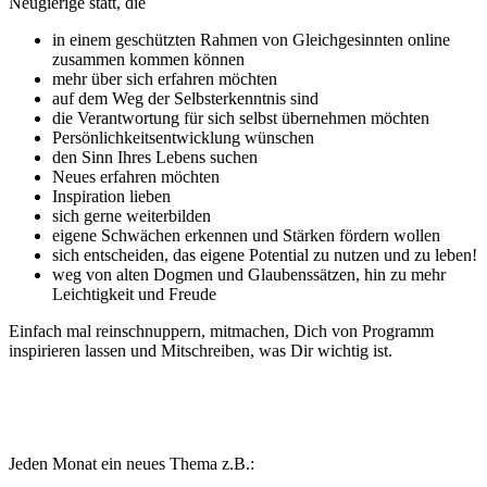
Neugierige statt, die
in einem geschützten Rahmen von Gleichgesinnten online
zusammen kommen können
mehr über sich erfahren möchten
auf dem Weg der Selbsterkenntnis sind
die Verantwortung für sich selbst übernehmen möchten
Persönlichkeitsentwicklung wünschen
den Sinn Ihres Lebens suchen
Neues erfahren möchten
Inspiration lieben
sich gerne weiterbilden
eigene Schwächen erkennen und Stärken fördern wollen
sich entscheiden, das eigene Potential zu nutzen und zu leben!
weg von alten Dogmen und Glaubenssätzen, hin zu mehr
Leichtigkeit und Freude
Einfach mal reinschnuppern, mitmachen, Dich von Programm
inspirieren lassen und Mitschreiben, was Dir wichtig ist.
Von der Gruppenenergie getragen finden wir gemeinsam
Inspiration, um die Herausforderungen des Alltags meistern zu
können und alte Verhaltensmuster wahrzunehmen und zu lösen.
Jeden Monat ein neues Thema z.B.: