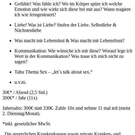
Gefühle! Was fühle ich? Wo im Körper spüre ich welche
Emotion und wie wirkt sich diese bei mir aus? Wann reagiere
ich wie ferngesteuert?
Liebe! Was ist Liebe? Stufen der Liebe. Selbstliebe &
Nächstenliebe
Was macht mir Lebenslust & Was macht mir Lebensfrust?
Kommunikation: Wie wünsche ich mir diese? Worauf lege ich
Wert in der Kommunikation? Was traue ich mich nicht zu
sagen?
Tabu Thema Sex – „let´s talk about sex.“
u.v.m.
30€* / Abend (2,5 Std.)
300€* / Jahr (11x)
Jahresabo: 300€ statt 330€. Zahle 10x und nehme 11 mal teil (meist
2. Dienstag/Monat).
*inkl. gesetzlicher MwSt.
„Die gesetzlichen Krankenkassen sowie private Kranken- und