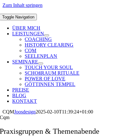
Zum Inhalt springen
Toggle Navigation
ÜBER MICH
LEISTUNGEN
COACHING
HISTORY CLEARING
CQM
SEELENPLAN
SEMINARE
TOUCH YOUR SOUL
SCHOßRAUM RITUALE
POWER OF LOVE
GÖTTINNEN TEMPEL
PREISE
BLOG
KONTAKT
CQM
Joosdesign
2025-02-10T11:39:24+01:00
Cqm
Praxisgruppen & Themenabende