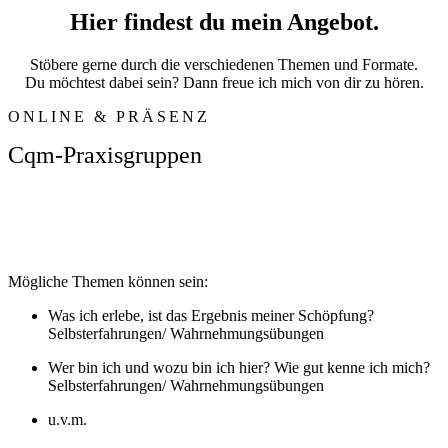
Hier findest du mein Angebot.
Stöbere gerne durch die verschiedenen Themen und Formate.
Du möchtest dabei sein? Dann freue ich mich von dir zu hören.
ONLINE & PRÄSENZ
Cqm-Praxisgruppen
In Praxisgruppen üben CQM Anfänger und Fortgeschrittene die
Techniken in gegenseitigen Korrekturrunden. Sie finden
Schwächende Einflüsse in den Feldern der eigenen Matrix und
korrigieren diese um mehr Leichtigkeit und Freude zu leben.
Mögliche Themen können sein:
Was ich erlebe, ist das Ergebnis meiner Schöpfung?
Selbsterfahrungen/ Wahrnehmungsübungen
Wer bin ich und wozu bin ich hier? Wie gut kenne ich mich?
Selbsterfahrungen/ Wahrnehmungsübungen
u.v.m.